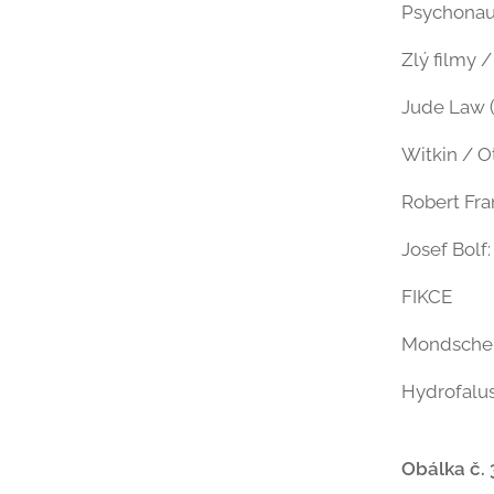
Psychonaut
Zlý filmy /
Jude Law (
Witkin / O
Robert Fra
Josef Bolf
FIKCE
Mondschein
Hydrofalus
Obálka č. 