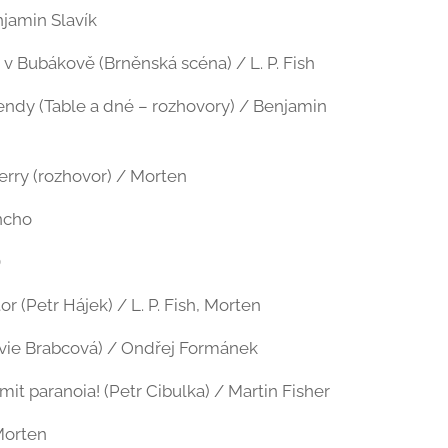
njamin Slavík
v Bubákově (Brněnská scéna) / L. P. Fish
rendy (Table a dné – rozhovory) / Benjamin
rry (rozhovor) / Morten
ncho
D
or (Petr Hájek) / L. P. Fish, Morten
ivie Brabcová) / Ondřej Formánek
mit paranoia! (Petr Cibulka) / Martin Fisher
Morten