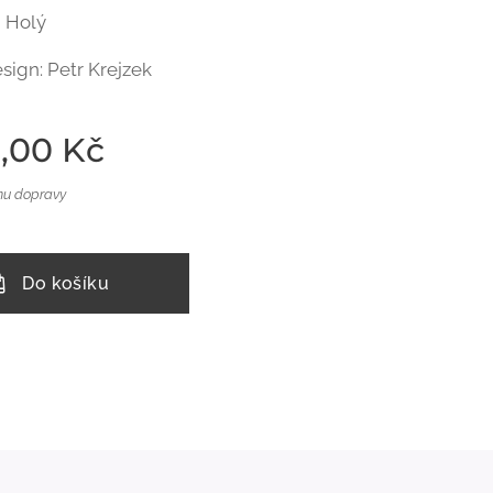
m Holý
esign: Petr Krejzek
,00
Kč
nu dopravy
Do košíku