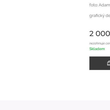
foto: Ada
grafický d
2 000
nezahrnuje ce
Skladem