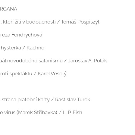
ORGANA
, kteří žili v budoucnosti / Tomáš Pospiszyl
ereza Fendrychová
 hysterka / Kachne
tuál novodobého satanismu / Jaroslav A. Polák
roti spektáklu / Karel Veselý
strana platební karty / Rastislav Turek
 virus (Marek Střihavka) / L. P. Fish