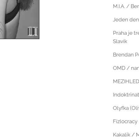
M.I.A. / Be
Jeden den 
Praha je t
Slavík
Brendan Pe
OMD / na
MEZIHLE
Indoktrinat
Olyfka (Ol
Fízlocracy 
Kakalík / 