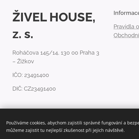
ŽIVEL HOUSE,
Informac
Pravidla 
z. s.
Obchodní
Roháčova 145/14, 130 00 Praha 3
– Žižkov
IČO: 23491400
DIČ: CZ23491400
Používáme cookies, abychom zajistili správné fungování a bezp
můžeme zajistit tu nejlepší zkušenost při jejich návštěvě.