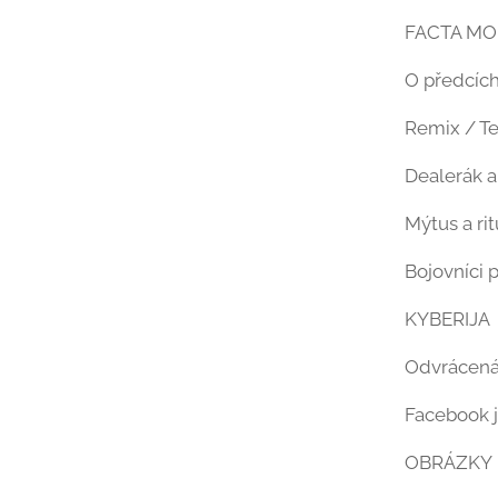
FACTA M
O předcích
Remix / T
Dealerák a
Mýtus a ri
Bojovníci p
KYBERIJA
Odvrácená 
Facebook je
OBRÁZKY