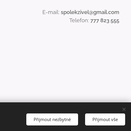
E-mail:
spolekzivel@gmail.com
Telefon:
777 823 555
Přijmout nezbytné
Přijmout vše