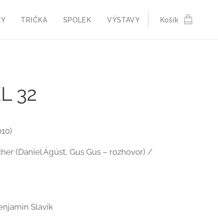
KY
TRIČKA
SPOLEK
VÝSTAVY
Košík
L 32
010)
her (Daníel Ágúst, Gus Gus – rozhovor) /
njamin Slavík