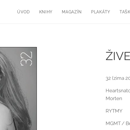
ÚVOD
KNIHY
MAGAZÍN
PLAKÁTY
TAŠ
ŽIVE
32 (zima 2
Heartsnatc
Morten
RYTMY
MGMT / Be