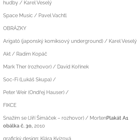
hudby / Karel Veselý
Space Music / Pavel Vachtl
OBRÁZKY
Arigató (japonský komiksový underground) / Karel Veselý
Akt / Radim Kopáč
Mark Ther (rozhovor) / David Kořínek
Soc-Fi (Lukáš Skupa) /
Peter Weir (Ondřej Hauser) /
FIKCE
Snažím se (Jiří Šimáček – rozhovor) / Morten
Plakát A1
obálka č. 30,
2010
grafický design: Klára Kvízová