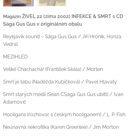
ŽIVEL
22 (zima 2002) INFEKCE & SMRT
s CD
Magazín
Sága Gus Gus v originálním obalu
Reykjavik sound – Sága Gus Gus / Jiří Hroník, Honza
Vedral
MEZIHLED
Veliké Chachachá! (František Skála) / Morten
Smrt je tabu (Naděžda Kubíčková) / Pavel Hlavatý
Smrt starých médií (Sean CSága Gus Gus ubitt) / Ivan
Adamovič
Hooligans (rozhovor s českým hooliganem) / L. P. Fish
Neúnavná nekrofilka (Karen Greenlee) / Jim Morton