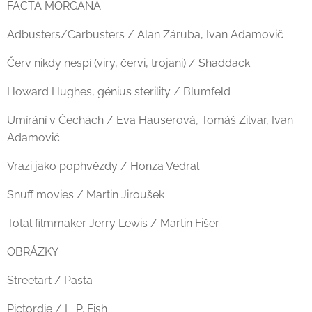
FACTA MORGANA
Adbusters/Carbusters / Alan Záruba, Ivan Adamovič
Červ nikdy nespí (viry, červi, trojani) / Shaddack
Howard Hughes, génius sterility / Blumfeld
Umírání v Čechách / Eva Hauserová, Tomáš Zilvar, Ivan
Adamovič
Vrazi jako pophvězdy / Honza Vedral
Snuff movies / Martin Jiroušek
Total filmmaker Jerry Lewis / Martin Fišer
OBRÁZKY
Streetart / Pasta
Pictordie / L. P. Fish