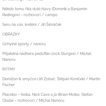
Někdo tomu říká duté hlavy (Dominik a Banjamin
Redingovi – rozhovor) / campo
Seru na vás, kreténi / Jiří Šimáček
OBRÁZKY
Úchylné sporty / nanoru
Přijatelná nádhera pedofilie (Jock Sturges) / Michal
Nanoru
RYTMY
Demižon & smyčce (Jiří Zobač, Štěpán Koníček) / Martin
Fischer
Placebo – holka, Nick Cave a já (Brian Molko, Stefan
Olsdal – rozhovor) / Michal Nanoru