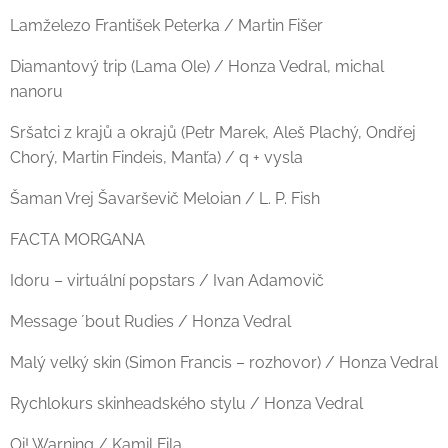
Lamželezo František Peterka / Martin Fišer
Diamantový trip (Lama Ole) / Honza Vedral, michal
nanoru
Sršatci z krajů a okrajů (Petr Marek, Aleš Plachý, Ondřej
Chorý, Martin Findeis, Manťa) / q + vysla
Šaman Vrej Šavarševič Meloian / L. P. Fish
FACTA MORGANA
Idoru – virtuální popstars / Ivan Adamovič
Message ´bout Rudies / Honza Vedral
Malý velký skin (Simon Francis – rozhovor) / Honza Vedral
Rychlokurs skinheadského stylu / Honza Vedral
Oi! Warning / Kamil Fila