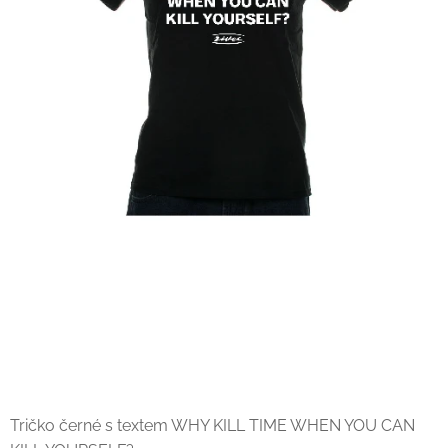
Tričko černé s textem WHY KILL TIME WHEN YOU CAN