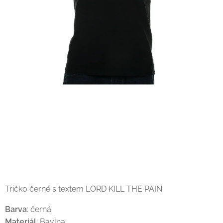
Tričko černé s textem LORD KILL THE PAIN.
Barva
: černá
Materiál
: Bavlna