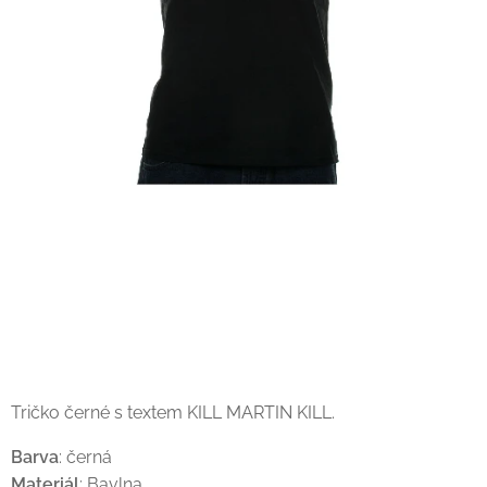
Tričko černé s textem KILL MARTIN KILL.
Barva
: černá
Materiál
: Bavlna