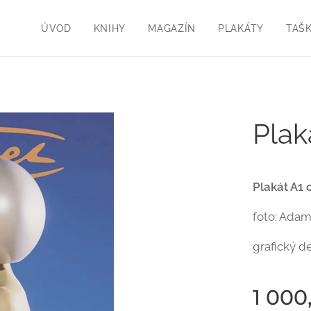
ÚVOD
KNIHY
MAGAZÍN
PLAKÁTY
TAŠ
Plak
Plakát A1 o
foto: Ada
grafický d
1 000