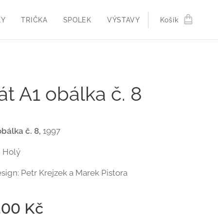
KY
TRIČKA
SPOLEK
VÝSTAVY
Košík
át A1 obálka č. 8
bálka č. 8,
1997
m Holý
esign: Petr Krejzek a Marek Pistora
,00
Kč