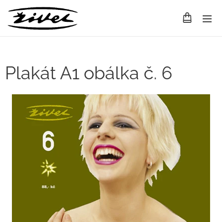
Plakát A1 obálka č. 6