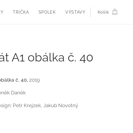
KY
TRIČKA
SPOLEK
VÝSTAVY
Košík
át A1 obálka č. 40
obálka č. 40,
2019
eněk Daněk
esign: Petr Krejzek, Jakub Novotný