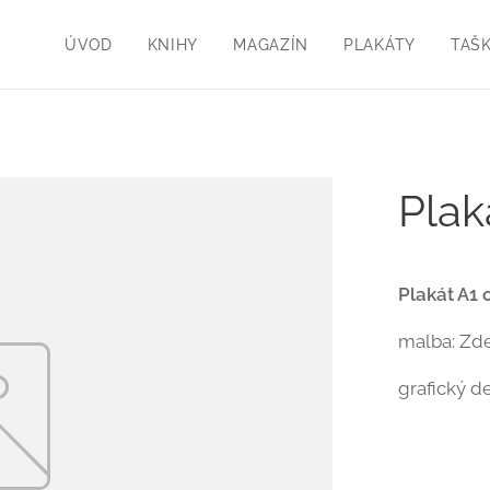
ÚVOD
KNIHY
MAGAZÍN
PLAKÁTY
TAŠ
Plak
Plakát A1 
malba: Zd
grafický d