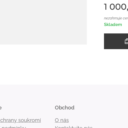
1 000
nezahrnuje ce
Skladem
e
Obchod
ochrany soukromí
O nás