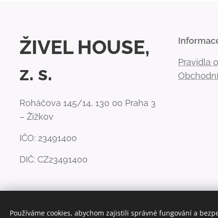
ŽIVEL HOUSE,
Informac
Pravidla 
z. s.
Obchodní
Roháčova 145/14, 130 00 Praha 3
– Žižkov
IČO: 23491400
DIČ: CZ23491400
Používáme cookies, abychom zajistili správné fungování a bezp