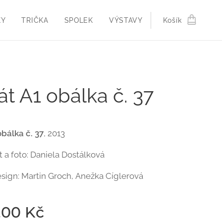
KY
TRIČKA
SPOLEK
VÝSTAVY
Košík
át A1 obálka č. 37
obálka č. 37
, 2013
t a foto: Daniela Dostálková
esign: Martin Groch, Anežka Cíglerová
,00
Kč