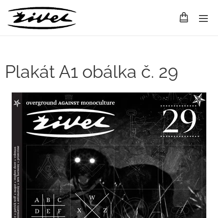
Plakát A1 obálka č. 29