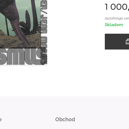
1 000
nezahrnuje ce
Skladem
e
Obchod