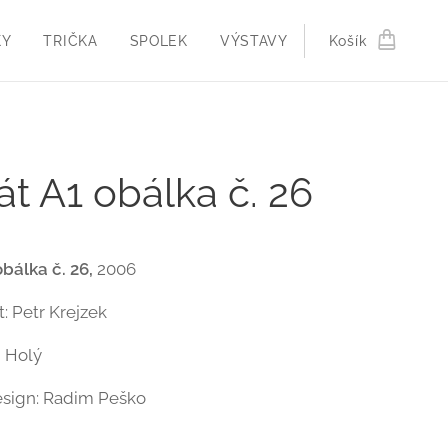
KY
TRIČKA
SPOLEK
VÝSTAVY
Košík
át A1 obálka č. 26
obálka č. 26,
2006
t: Petr Krejzek
m Holý
esign: Radim Peško