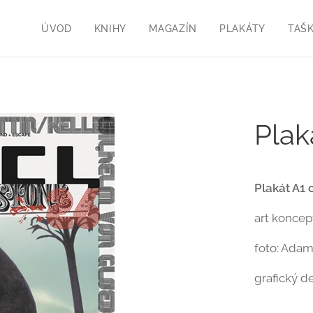
ÚVOD
KNIHY
MAGAZÍN
PLAKÁTY
TAŠ
Plak
Plakát A1 
art koncep
foto: Ada
grafický d