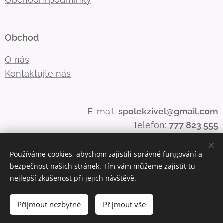
Obchod
O nás
Kontaktujte nás
E-mail:
spolekzivel@gmail.com
Telefon:
777 823 555
Používáme cookies, abychom zajistili správné fungování a
bezpečnost našich stránek. Tím vám můžeme zajistit tu
Cookies
nejlepší zkušenost při jejich návštěvě.
Do košíku
Přijmout nezbytné
Přijmout vše