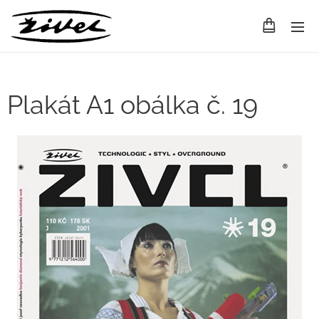
Plakát A1 obálka č. 19