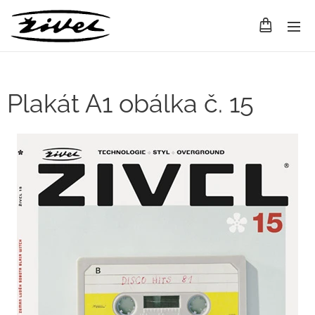
Plakát A1 obálka č. 15