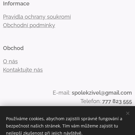
Informace
Pravidla ochrany soukromí
Obchodní podmínky
Obchod
O nás
Kontaktujte nás
E-mail:
spolekzivel@gmail.com
Telefon:
777 823 555
Používáme cookies, abychom zajistili správné fungování a
bezpečnost našich stránek. Tím vám můžeme zajistit tu
Cookies
nejlepší zkušenost při jejich návštěvě.